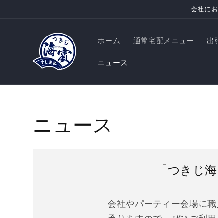
コンテ
会社にお
ンツに
進む
ホーム
通常宅配メニュー
出
ニュース
ニュース
「つきじ海
会社やパーティー会場に職