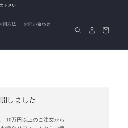
注文下さい
ロ
カ
利用方法
お問い合わせ
グ
ー
イ
ト
ン
公開しました
 10万円以上のご注文から