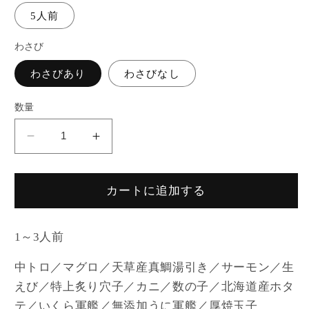
5人前
わさび
わさびあり
わさびなし
数量
吟
吟
撰
撰
（ぎ
（ぎ
カートに追加する
ん
ん
せ
せ
ん）
ん）
1～3人前
（1
（1
中トロ／マグロ／天草産真鯛湯引き／サーモン／生
～
～
えび／特上炙り穴子／カニ／数の子／北海道産ホタ
５
５
テ／いくら軍艦／無添加うに軍艦／厚焼玉子