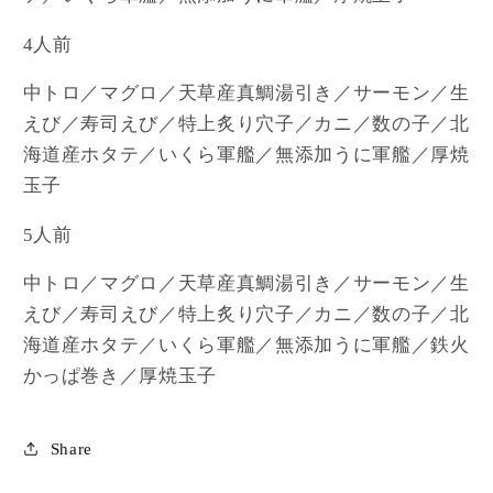
人
人
前）
前）
4人前
(2025
(2025
年
年
中トロ／マグロ／天草産真鯛湯引き／サーモン／生
7
7
えび／寿司えび／特上炙り穴子／カニ／数の子／北
月
月
海道産ホタテ／いくら軍艦／無添加うに軍艦／厚焼
1
1
玉子
日
日
～)
～)
5人前
の
の
中トロ／マグロ／天草産真鯛湯引き／サーモン／生
数
数
えび／寿司えび／特上炙り穴子／カニ／数の子／北
量
量
海道産ホタテ／いくら軍艦／無添加うに軍艦／鉄火
を
を
減
増
かっぱ巻き／厚焼玉子
ら
や
す
す
Share