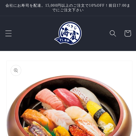
コンテ
会社にお寿司を配達。15,000円以上のご注文で10%OFF！前日17:00ま
ンツに
でにご注文下さい
進む
カ
ー
ト
商品情
報にス
キップ