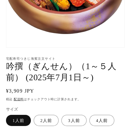
モ
ー
宅配寿司つきじ海賓注文サイト
ダ
吟撰（ぎんせん）（1～５人
ル
で
前） (2025年7月1日～)
メ
デ
ィ
通
¥3,909 JPY
ア
(1)
常
税込
配送料
はチェックアウト時に計算されます。
を
価
開
サイズ
く
格
1人前
2人前
3人前
4人前